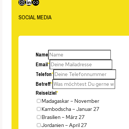
Instagram
LinkedIn
Link
SOCIAL MEDIA
Name
Email
*
Telefon
*
Betreff
*
Reiseiziel
*
Madagaskar – November
Kambodscha – Januar 27
Brasilien – März 27
Jordanien – April 27