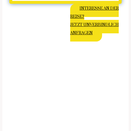
INTERESSE AN DER
REISE?
JETZT UNVERBINDLICH
ANFRAGEN
EINE FOTOREISE IN JORDANIEN-
EINES DER FASZINIERENDSTEN
LÄNDER
DES NAHEN OSTENS –
ZWISCHEN ANTIKEN KULTUREN,
STILLEN WÜSTENLANDSCHAFTEN UND
ECHTEN BEGEGNUNGEN