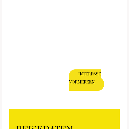
Frauenreisen / private Gruppen
WENN DICH DIESE REISE ANSPRICHT:
👉 Trag dich unverbindlich ein
👉 oder schreib mir direkt
INTERESSE
VORMERKEN