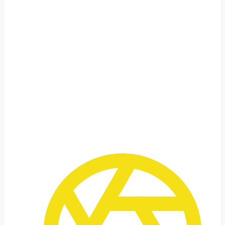
Jordanien ist ein Land der Kontraste.
Die stille Weite der Wüste von Wadi Rum.
Das warme Licht auf den Fassaden von Petra.
Das geschäftige Leben in den Straßen von Amman.
Und immer wieder: Begegnungen mit Menschen.
WAS UNSERE FOTOREISE IN
JORDANIEN BESONDERS MACHT