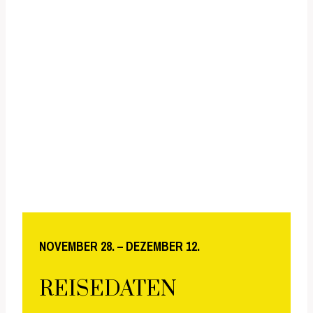
Madagaskars intensiv.
Gerade diese Mischung aus gemeinsamer Reise und
individueller Freiheit macht den besonderen
Charakter dieser Fotoreisen aus.
NOVEMBER 28. – DEZEMBER 12.
REISEDATEN