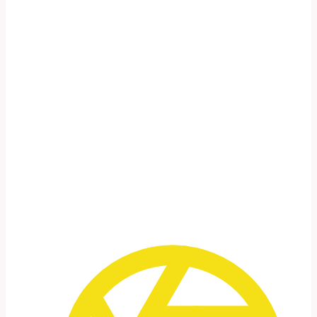
A Jordânia é uma terra de contrastes.
A imensidão silenciosa do deserto de Wadi Rum.
A luz quente nas fachadas de Petra.
A vida agitada nas ruas de Amã.
E repetidamente: encontros com pessoas.
O QUE TORNA NOSSO TOUR
FOTOGRÁFICO NA JORDÂNIA
ESPECIAL