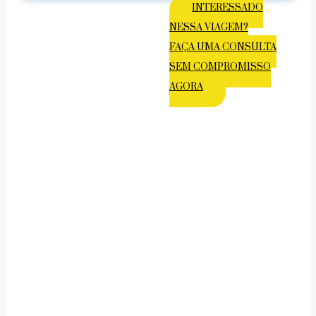
INTERESSADO
NESSA VIAGEM?
FAÇA UMA CONSULTA
SEM COMPROMISSO
AGORA
UMA JORNADA FOTOGRÁFICA NA
JORDÂNIA-
UM DOS PAÍSES MAIS FASCINANTES
DO ORIENTE MÉDIO –
ENTRE CULTURAS ANCESTRAIS,
PAISAGENS DESÉRTICAS SILENCIOSAS
E ENCONTROS GENUÍNOS.