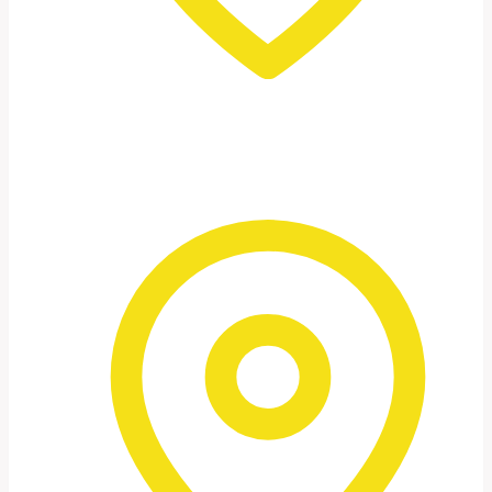
Wadi Rum – o deserto
Passeios de jipe, passeios de camelo ao pôr
do sol e fotografia noturna sob um dos
céus estrelados mais límpidos.