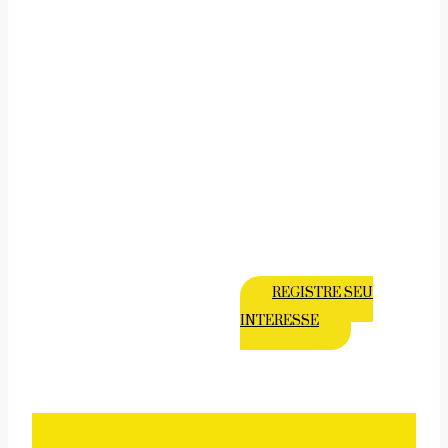
Viagens para mulheres / grupos privados
SE ESTA VIAGEM LHE INTERESSA:
👉 Cadastre-se agora sem compromisso
👉 ou escreva-me diretamente
REGISTRE SEU
INTERESSE