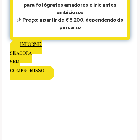
para fotógrafos amadores
e iniciantes
ambiciosos
💰
Preço: a partir de € 5.200, dependendo do
percurso
INFORME-
SE AGORA
SEM
COMPROMISSO
UM SAFARI FOTOGRÁFICO PRIVADO
PELAS PAISAGENS E ANIMAIS MAIS
FASCINANTES DA ÁFRICA ORIENTAL.
Logo pela manhã, nosso veículo todo-terreno
atravessa a savana do Maasai Mara. O sol nasce no
horizonte enquanto elefantes se movem pela poeira