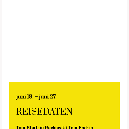
deine eigene Bildsprache zu schärfen.
Erlebe Island: ein Land, das dich mit seiner Wildheit
berührt und mit seinem Licht verzaubert.
juni 18. – juni 27.
REISEDATEN
Tour Start: in Reykjavík / Tour End: in