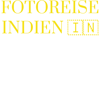
FOTOREISE
INDIEN 🇮🇳
kelten Gassen bis zu goldenen Tempeln: Indien ist int
berührend und voller Leben.
 in Indie bietet dir Zugang zu echten Begegnungen un
wischenChaos und Stille.Von verwinkelten Gassen bis 
st intensiv, berührend und voller Leben. Auf dieser Fot
d der Gegensätze – laut und leise, chaotisch und still,
hlich. Wer Indien mit der Kamera erkundet, wird beloh
timmungen und Motiven, die es so nirgendwo sonst gib