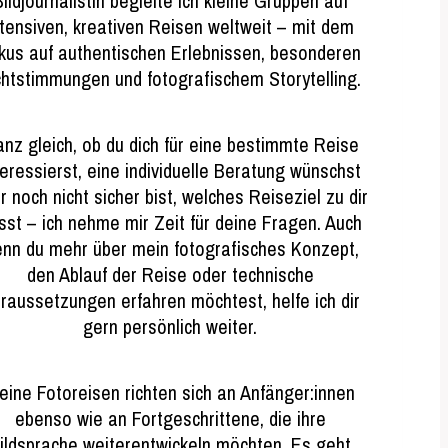
ildjournalistin begleite ich kleine Gruppen auf
ntensiven, kreativen Reisen weltweit – mit dem
kus auf authentischen Erlebnissen, besonderen
chtstimmungen und fotografischem Storytelling.
nz gleich, ob du dich für eine bestimmte Reise
teressierst, eine individuelle Beratung wünschst
r noch nicht sicher bist, welches Reiseziel zu dir
sst – ich nehme mir Zeit für deine Fragen. Auch
nn du mehr über mein fotografisches Konzept,
den Ablauf der Reise oder technische
raussetzungen erfahren möchtest, helfe ich dir
gern persönlich weiter.
eine Fotoreisen richten sich an Anfänger:innen
ebenso wie an Fortgeschrittene, die ihre
ildsprache weiterentwickeln möchten. Es geht