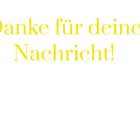
anke für dein
Nachricht!
🌟 Ich melde mich persönlich
rhalb der nächsten 24–48 Stunden bei di
Zwischenzeit darfst du gern weiter träu