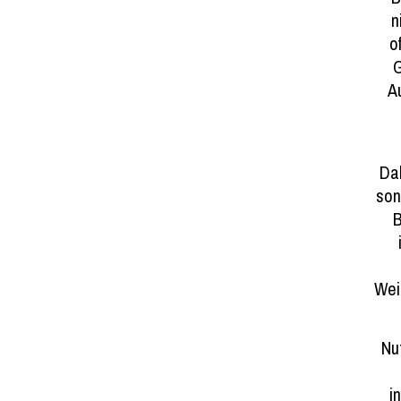
n
o
G
A
Dab
son
B
Wei
Nu
i