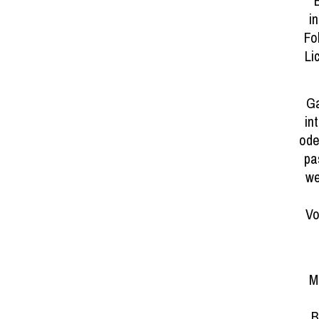
B
i
Fo
Li
Ga
in
ode
pa
we
Vo
M
B