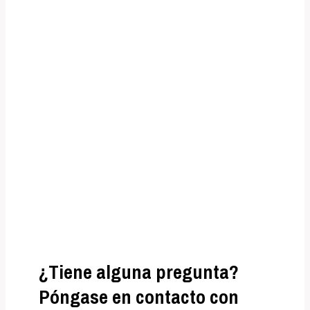
nosotros
Lorem ipsum dolor sit amet, consectetur
adipiscing elit. Ut
elit tellus, luctus nec ullamcorper mattis,
pulvinar dapibus leo.
¿Tiene alguna pregunta?
Póngase en contacto con