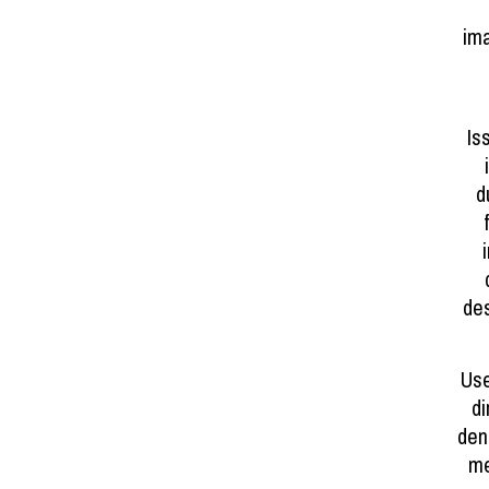
ima
Is
d
des
Use
d
den
me