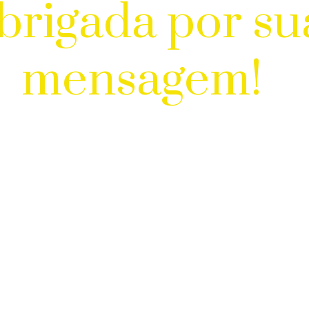
brigada por su
mensagem!
🌟Eu entrarei em contato com você
nas próximas 24 a 48 horas.
o tempo continue sonhando com a sua 
 viagem começa com uma primeira idéi