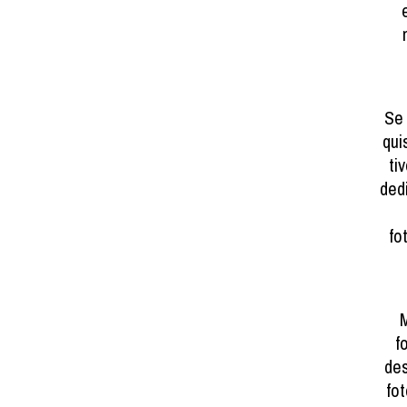
Se 
qui
ti
ded
fo
M
f
des
fo