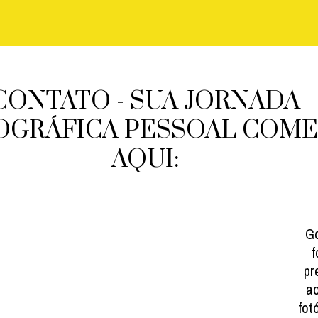
CONTATO - SUA JORNADA
OGRÁFICA PESSOAL COM
AQUI:
Go
f
pr
ao
fot