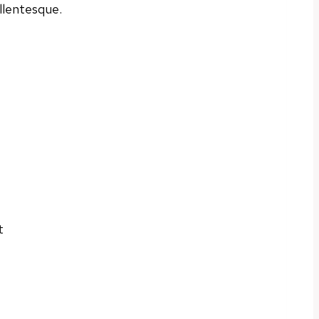
llentesque.
t