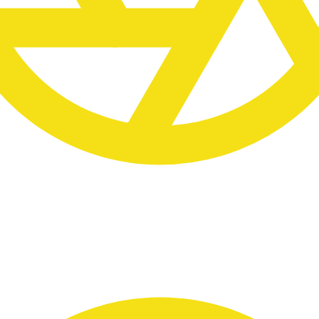
 Tempo
ten Orten bleiben wir bewusst länger –
u arbeiten, nicht nur zu schauen.