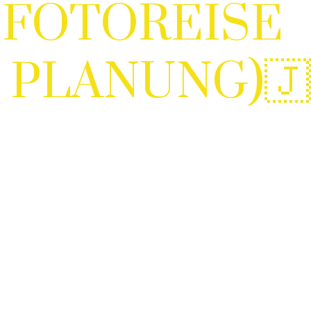
FOTOREISE
N PLANUNG)🇯
ISE DURCH EINES DER FASZINIERENDSTEN LÄ
DES NAHEN OSTENS –
TIKEN KULTUREN, STILLEN WÜSTENLANDSCH
ECHTEN BEGEGNUNGEN
ese Fotoreise Befindet Sich Aktuell In Entwicklung.