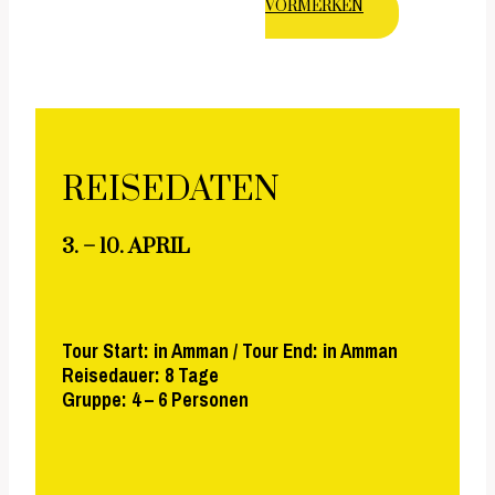
VORMERKEN
REISEDATEN
3. – 10. APRIL
Tour Start: in Amman / Tour End: in Amman
Reisedauer: 8 Tage
Gruppe: 4 – 6 Personen